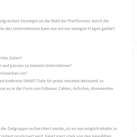
olgreichen Strategie ist die Wahl der Plattformen. Durch die
iele des Unternehmens kann nun mit nur wenigen Fragen geklärt
rten Zielen?
form und passen zu meinem Unternehmen?
Netzwerken vor?
Zeit konkrete SMART-Ziele für jedes einzelne Netzwerk zu
, sei es in der Form von Follower-Zahlen, Aufrufen, Abonnenten
die Zielgruppe recherchiert wurde, ist es nun möglich Inhalte zu
 Content produziert wird, hängt ganz stark von den gewählten