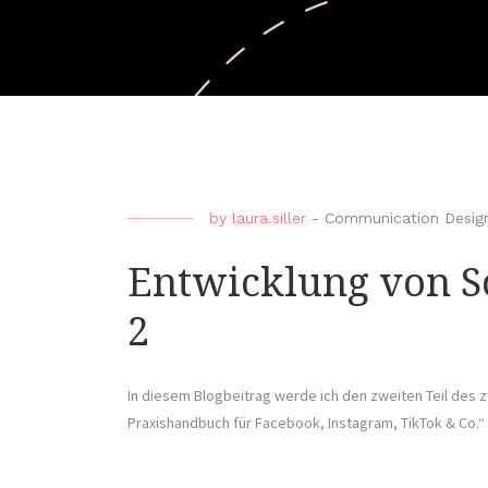
by
laura.siller
-
Communication Desig
Entwicklung von So
2
In diesem Blogbeitrag werde ich den zweiten Teil des z
Praxishandbuch für Facebook, Instagram, TikTok & Co.