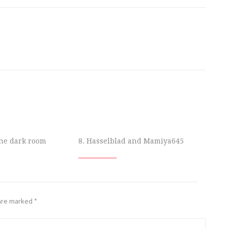
 the dark room
8. Hasselblad and Mamiya645
 are marked
*