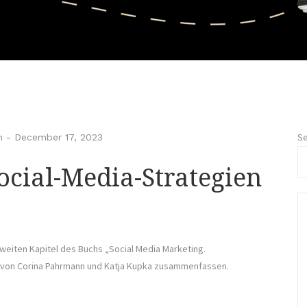
Se
n
-
December 17, 2023
cial-Media-Strategien
weiten Kapitel des Buchs „Social Media Marketing.
“ von Corina Pahrmann und Katja Kupka zusammenfassen.