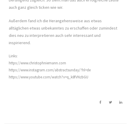
beruhigend zugleich. So sieht man das auch erfolgreiche Leute
auch ganz gleich ticken wie wir.
Außerdem fand ich die Herangehensweise aus etwas
alltäglichen etwas unbekanntes zu erschaffen oder zumindest
dies neu zu interpretieren auch sehr interessant und
inspirierend.
Links:
https://www.christophniemann.com
https://www.instagram.com/abstractsunday/?hl=de
https://www.youtube.com/watch?v=q_k8fVNzbGU