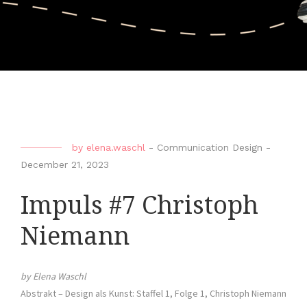
by
elena.waschl
-
Communication Design
-
December 21, 2023
Impuls #7 Christoph
Niemann
by Elena Waschl
Abstrakt – Design als Kunst: Staffel 1, Folge 1, Christoph Niemann