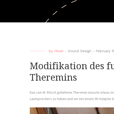
by
Oliver
-
Sound Design
-
February 1
Modifikation des f
Theremins
Das von W. Ritsch geliehene Theremin musste etwas mo
Lautsprechers zu haben und um mit einem 9V Adapter 