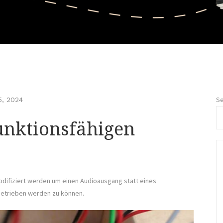
Se
5, 2024
unktionsfähigen
difiziert werden um einen Audioausgang statt eines
betrieben werden zu können.