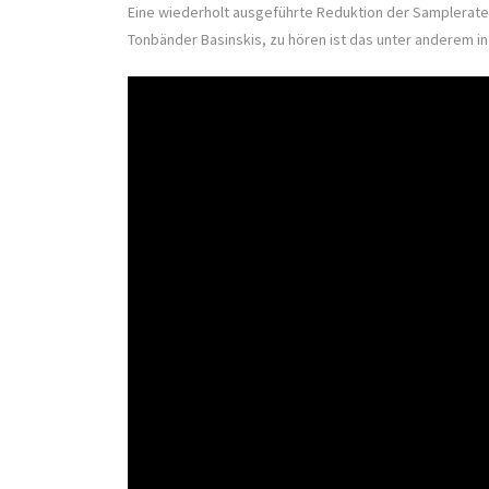
Eine wiederholt ausgeführte Reduktion der Samplerate 
Tonbänder Basinskis, zu hören ist das unter anderem i