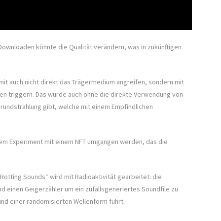
ownloaden könnte die Qualität verändern, was in zukünftigen
mit auch nicht direkt das Trägermedium angreifen, sondern mit
en triggern. Das würde auch ohne die direkte Verwendung von
grundstrahlung gibt, welche mit einem Empfindlichen
esem Experiment mit einem NFT umgangen werden, das die
otting Sounds“ wird mit Radioaktivität gearbeitet: die
nd einen Geigerzähler um ein zufallsgeneriertes Soundfile zu
nd einer randomisierten Wellenform führt.