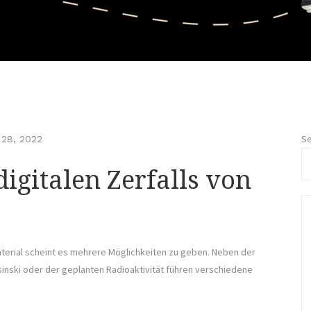
Se
28, 2022
igitalen Zerfalls von
aterial scheint es mehrere Möglichkeiten zu geben. Neben der
inski oder der geplanten Radioaktivität führen verschiedene