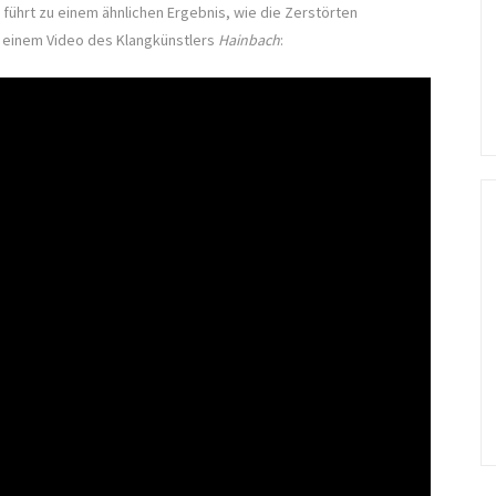
führt zu einem ähnlichen Ergebnis, wie die Zerstörten
n einem Video des Klangkünstlers
Hainbach
: