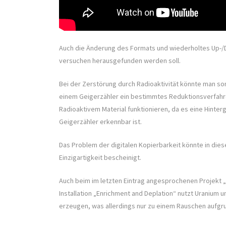
Auch die Änderung des Formats und wiederholtes Up-/D
versuchen herausgefunden werden soll.
Bei der Zerstörung durch Radioaktivität könnte man so
einem Geigerzähler ein bestimmtes Reduktionsverfahr
Radioaktivem Material funktionieren, da es eine Hinter
Geigerzähler erkennbar ist.
Das Problem der digitalen Kopierbarkeit könnte in di
Einzigartigkeit bescheinigt.
Auch beim im letzten Eintrag angesprochenen Projekt „R
Installation „Enrichment and Deplation“ nutzt Uranium u
erzeugen, was allerdings nur zu einem Rauschen aufgru