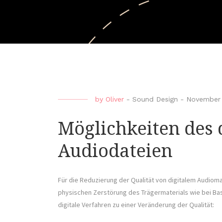
by
Oliver
-
Sound Design
-
November 
Möglichkeiten des d
Audiodateien
Für die Reduzierung der Qualität von digitalem Audiom
physischen Zerstörung des Trägermaterials wie bei Bas
digitale Verfahren zu einer Veränderung der Qualität: